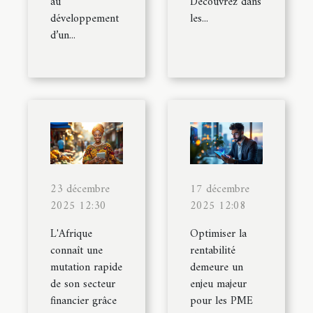
au
Découvrez dans
développement
les...
d’un...
23 décembre
17 décembre
2025 12:30
2025 12:08
L'Afrique
Optimiser la
connaît une
rentabilité
mutation rapide
demeure un
de son secteur
enjeu majeur
financier grâce
pour les PME