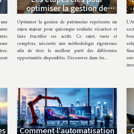
optimiser la gestion de
votre patrimoine
 une
Optimiser la gestion de patrimoine représente un
L'A
aine
enjeu majeur pour quiconque souhaite sécuriser et
sec
ntre
faire fructifier ses actifs. Ce sujet, vaste et
bou
isme
complexe, nécessite une méthodologie rigoureuse
sol
res,
afin de tirer le meilleur parti des différentes
fin
ment
opportunités disponibles. Découvrez dans les...
ouv
inve
es
Comment l'automatisation