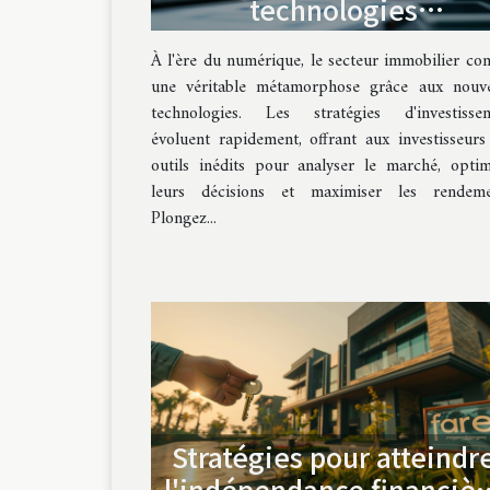
technologies
transforment-elles les
À l'ère du numérique, le secteur immobilier con
stratégies
une véritable métamorphose grâce aux nouve
d'investissement
technologies. Les stratégies d'investisse
immobilier ?
évoluent rapidement, offrant aux investisseurs
outils inédits pour analyser le marché, optim
leurs décisions et maximiser les rendeme
Plongez...
Stratégies pour atteindr
l'indépendance financièr