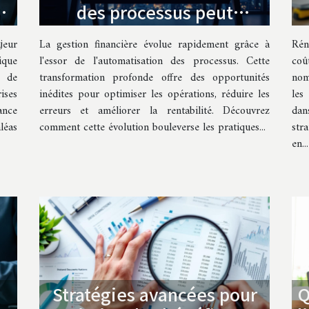
es
des processus peut
transformer la gestion
jeur
La gestion financière évolue rapidement grâce à
Rén
financière ?
que
l'essor de l'automatisation des processus. Cette
coû
n de
transformation profonde offre des opportunités
nom
ises
inédites pour optimiser les opérations, réduire les
les
ance
erreurs et améliorer la rentabilité. Découvrez
dan
léas
comment cette évolution bouleverse les pratiques...
str
en...
Stratégies avancées pour
Q