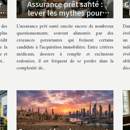
e
Assurance prêt santé :
C
e
lever les mythes pour
er
débloquer son crédit
 des
L’assurance prêt santé suscite encore de nombreux
Dan
immobilier
plus
questionnements, souvent alimentés par des
évo
édit
croyances persistantes qui freinent certains
un
e la
candidats à l’acquisition immobilière. Entre critères
in
e et
médicaux, dossiers à remplir et exclusions
évo
...
redoutées, il est fréquent de se perdre dans la
obl
complexité de...
déco