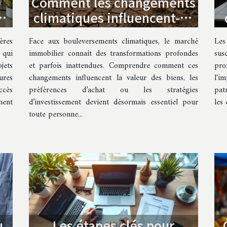
e
Comment les changements
le
climatiques influencent-ils
le marché immobilier ?
ères
Face aux bouleversements climatiques, le marché
Les
 qui
immobilier connaît des transformations profondes
sus
jets
et parfois inattendues. Comprendre comment ces
pro
ures
changements influencent la valeur des biens, les
l'i
ccès
préférences d’achat ou les stratégies
pat
ment
d’investissement devient désormais essentiel pour
les 
toute personne...
u
Les étapes clés pour