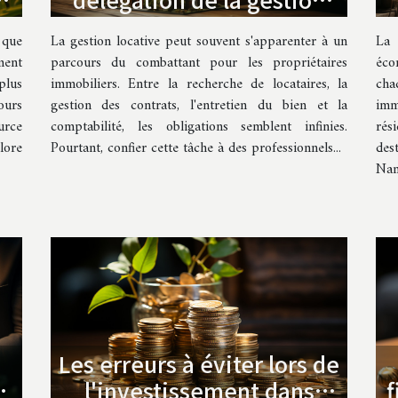
locative pour les
t
La gestion locative peut souvent s'apparenter à un
La
 que
propriétaires
parcours du combattant pour les propriétaires
éco
ment
immobiliers. Entre la recherche de locataires, la
ch
plus
gestion des contrats, l'entretien du bien et la
imm
ours
comptabilité, les obligations semblent infinies.
rés
rce
Pourtant, confier cette tâche à des professionnels...
des
lore
Nant
Les erreurs à éviter lors de
r
l'investissement dans
f