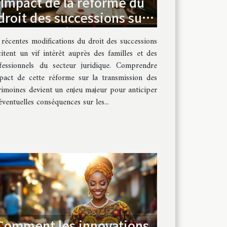
Impact de la réforme du
droit des successions sur
les héritages
 récentes modifications du droit des successions
citent un vif intérêt auprès des familles et des
fessionnels du secteur juridique. Comprendre
mpact de cette réforme sur la transmission des
rimoines devient un enjeu majeur pour anticiper
éventuelles conséquences sur les...
Comment les innovations