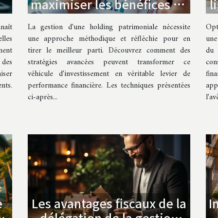
maximiser les bénéfices de
l
votre holding patrimoniale
naît
La gestion d'une holding patrimoniale nécessite
Opt
lles
une approche méthodique et réfléchie pour en
une
ment
tirer le meilleur parti. Découvrez comment des
du
 des
stratégies avancées peuvent transformer ce
con
iser
véhicule d'investissement en véritable levier de
fin
nts.
performance financière. Les techniques présentées
app
ci-après...
l'a
Les avantages fiscaux de la
I
e
délégation de la gestion
e