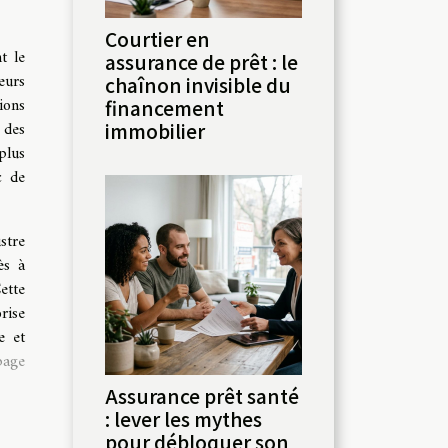
Courtier en
t le
assurance de prêt : le
eurs
chaînon invisible du
ions
financement
 des
immobilier
plus
c de
stre
ès à
ette
rise
e et
page
Assurance prêt santé
: lever les mythes
pour débloquer son