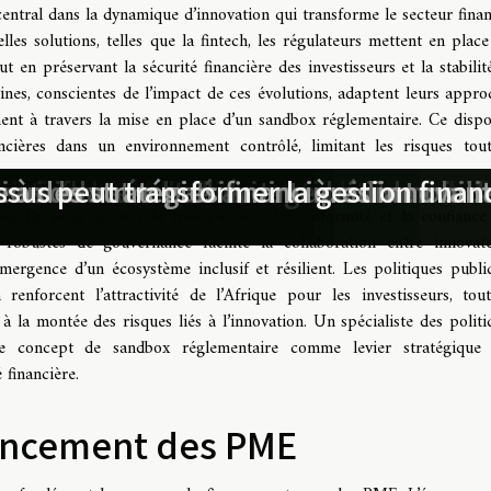
central dans la dynamique d’innovation qui transforme le secteur finan
les solutions, telles que la fintech, les régulateurs mettent en place
 en préservant la sécurité financière des investisseurs et la stabilit
ines, conscientes de l’impact de ces évolutions, adaptent leurs appro
mment à travers la mise en place d’un sandbox réglementaire. Ce dispos
ncières dans un environnement contrôlé, limitant les risques tou
aînon invisible du financement immobi
hes pour débloquer son crédit immobili
influencent-ils les entrepreneurs in
timule-t-elle l’innovation et la crois
 influencent-ils le marché immobilie
cessions sur les héritages
z sur la sécurité avec Lupsidia !
tion de votre patrimoine
e à des stratégies financières innovan
us peut transformer la gestion financ
ntielle pour assurer la transparence, la conformité et la confiance
 robustes de gouvernance facilite la collaboration entre innovate
ergence d’un écosystème inclusif et résilient. Les politiques publi
 renforcent l’attractivité de l’Afrique pour les investisseurs, tou
 à la montée des risques liés à l’innovation. Un spécialiste des politi
 le concept de sandbox réglementaire comme levier stratégique 
 financière.
inancement des PME