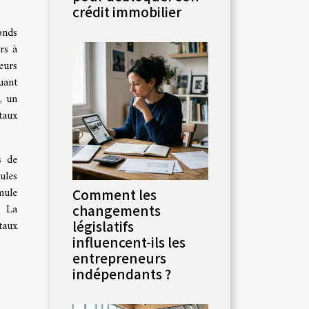
crédit immobilier
onds
rs à
eurs
uant
, un
taux
s de
ules
imule
Comment les
. La
changements
taux
législatifs
influencent-ils les
entrepreneurs
indépendants ?