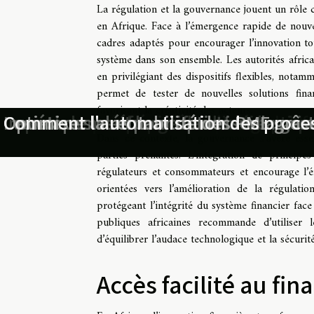
La régulation et la gouvernance jouent un rôle 
en Afrique. Face à l’émergence rapide de nouvel
cadres adaptés pour encourager l’innovation tout
système dans son ensemble. Les autorités africa
en privilégiant des dispositifs flexibles, nota
permet de tester de nouvelles solutions fina
favorisant la créativité des acteurs.
Courtier en assurance de prêt : le ch
Assurance prêt santé : lever les myt
Comment les changements législatifs 
Comment une pépinière d’entreprises s
Comment les changements climatiques
Impact de la réforme du droit des suc
Investissement locatif au Havre : mise
Les étapes clés pour optimiser la ges
Optimiser la rentabilité des PME grâc
Comment l'automatisation des process
Dans ce contexte, la gouvernance s’avère esse
parties prenantes. L’intégration de principes
régulateurs et consommateurs et encourage l’ém
orientées vers l’amélioration de la régulation
protégeant l’intégrité du système financier face
publiques africaines recommande d’utiliser
d’équilibrer l’audace technologique et la sécurité
Accès facilité au f