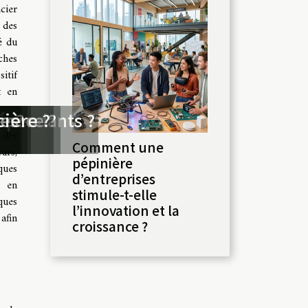
cier
 des
é du
ches
itif
t en
lier
er
dépendants ?
sance ?
r ?
tes
ière ?
 des
Comment une
urs,
pépinière
ques
d’entreprises
t en
stimule-t-elle
ques
l’innovation et la
afin
croissance ?