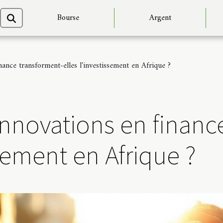
Bourse
Argent
ance transforment-elles l'investissement en Afrique ?
nnovations en finance
ssement en Afrique ?