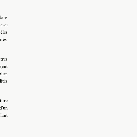
dans
e-ci
èles
ptés,
tres
gent
lics
ités
ture
d’un
lant