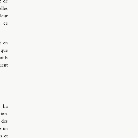
e de
lles
leur
, ce
t en
sque
fils
uent
. La
ion.
 des
e un
s et