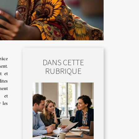
râce
DANS CETTE
ent.
RUBRIQUE
t et
ites
ment
n et
 les