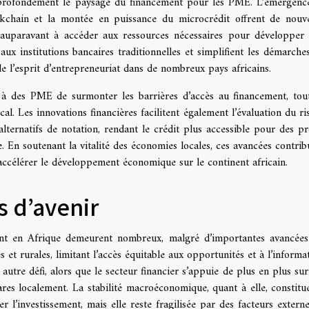
e profondément le paysage du financement pour les PME. L’émergenc
ckchain et la montée en puissance du microcrédit offrent de nouve
 auparavant à accéder aux ressources nécessaires pour développer 
aux institutions bancaires traditionnelles et simplifient les démarches
le l’esprit d’entrepreneuriat dans de nombreux pays africains.
à des PME de surmonter les barrières d’accès au financement, tou
cal. Les innovations financières facilitent également l’évaluation du ri
lternatifs de notation, rendant le crédit plus accessible pour des pro
. En soutenant la vitalité des économies locales, ces avancées contrib
accélérer le développement économique sur le continent africain.
s d’avenir
sement en Afrique demeurent nombreux, malgré d’importantes avancées
et rurales, limitant l’accès équitable aux opportunités et à l’informat
autre défi, alors que le secteur financier s’appuie de plus en plus sur
res localement. La stabilité macroéconomique, quant à elle, constitu
r l’investissement, mais elle reste fragilisée par des facteurs externe