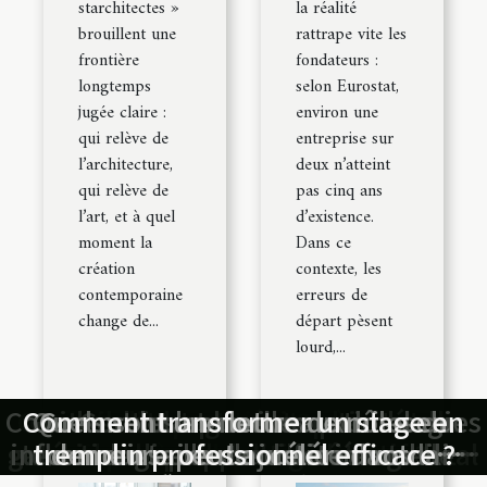
starchitectes »
la réalité
brouillent une
rattrape vite les
frontière
fondateurs :
longtemps
selon Eurostat,
jugée claire :
environ une
qui relève de
entreprise sur
l’architecture,
deux n’atteint
qui relève de
pas cinq ans
l’art, et à quel
d’existence.
moment la
Dans ce
création
contexte, les
contemporaine
erreurs de
change de...
départ pèsent
lourd,...
Comment les nouvelles technologies
Conseil d’expert : éviter les erreurs
Guide ultime pour comprendre les
Comment transformer un stage en
Architecte ou artiste ? où tracer la
Comment les avocats peuvent-ils
Quels sont les nouveaux rôles du
Comment une lettre de mise en
Les avantages des activités
Comment les innovations
garanties des appareils ménagers en
extérieures pour le bien-être mental
influencent-elles le droit immobilier
technologiques transforment-elles
tremplin professionnel efficace ?
commissaire de justice dans la
demeure peut accélérer votre
aider lors d'un litige locatif ?
les plus courantes lors d’une
frontière dans la création
le marché immobilier en 2026 ?
procédure judiciaire ?
création de société
médiation civile ?
contemporaine
droit européen
?