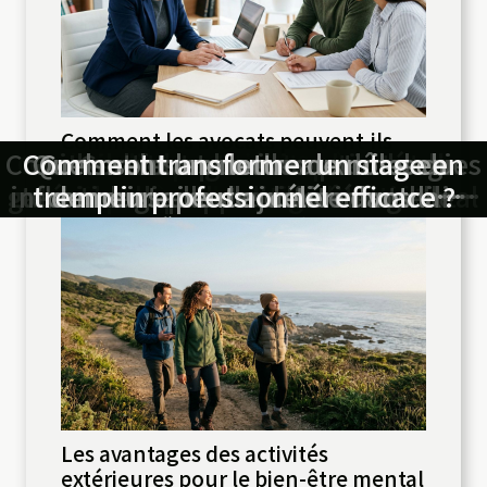
Comment les avocats peuvent-ils
Comment les nouvelles technologies
Conseil d’expert : éviter les erreurs
Guide ultime pour comprendre les
Comment transformer un stage en
Architecte ou artiste ? où tracer la
Comment les avocats peuvent-ils
Quels sont les nouveaux rôles du
Comment une lettre de mise en
Les avantages des activités
Comment les innovations
aider lors d'un litige locatif ?
garanties des appareils ménagers en
extérieures pour le bien-être mental
influencent-elles le droit immobilier
technologiques transforment-elles
tremplin professionnel efficace ?
commissaire de justice dans la
demeure peut accélérer votre
aider lors d'un litige locatif ?
les plus courantes lors d’une
frontière dans la création
le marché immobilier en 2026 ?
procédure judiciaire ?
création de société
médiation civile ?
contemporaine
droit européen
?
Les avantages des activités
extérieures pour le bien-être mental