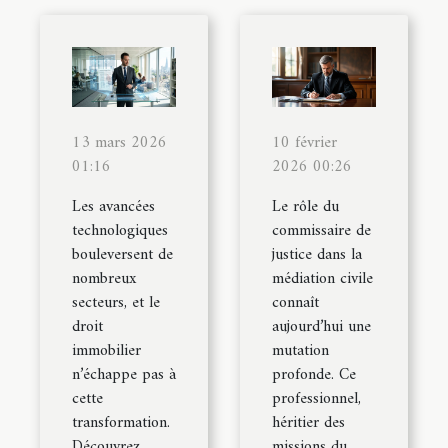
13 mars 2026
10 février
01:16
2026 00:26
Les avancées
Le rôle du
technologiques
commissaire de
bouleversent de
justice dans la
nombreux
médiation civile
secteurs, et le
connaît
droit
aujourd’hui une
immobilier
mutation
n’échappe pas à
profonde. Ce
cette
professionnel,
transformation.
héritier des
Découvrez
missions du