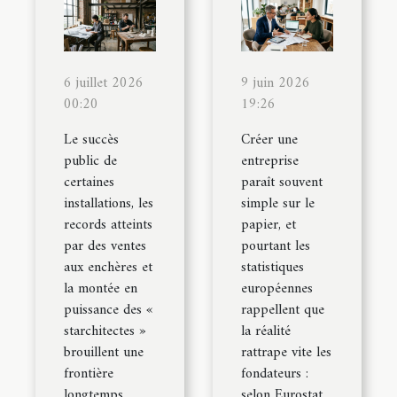
6 juillet 2026
9 juin 2026
00:20
19:26
Le succès
Créer une
public de
entreprise
certaines
paraît souvent
installations, les
simple sur le
records atteints
papier, et
par des ventes
pourtant les
aux enchères et
statistiques
la montée en
européennes
puissance des «
rappellent que
starchitectes »
la réalité
brouillent une
rattrape vite les
frontière
fondateurs :
longtemps
selon Eurostat,