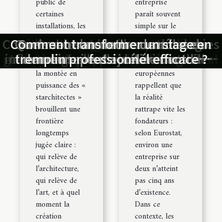
public de
entreprise
certaines
paraît souvent
installations, les
simple sur le
records atteints
papier, et
Comment les nouvelles technologies
Conseil d’expert : éviter les erreurs
Guide ultime pour comprendre les
Comment transformer un stage en
Architecte ou artiste ? où tracer la
Comment les avocats peuvent-ils
Quels sont les nouveaux rôles du
Comment une lettre de mise en
Les avantages des activités
Comment les innovations
par des ventes
pourtant les
garanties des appareils ménagers en
extérieures pour le bien-être mental
influencent-elles le droit immobilier
technologiques transforment-elles
tremplin professionnel efficace ?
commissaire de justice dans la
demeure peut accélérer votre
aider lors d'un litige locatif ?
les plus courantes lors d’une
frontière dans la création
aux enchères et
statistiques
le marché immobilier en 2026 ?
procédure judiciaire ?
création de société
médiation civile ?
contemporaine
droit européen
?
la montée en
européennes
puissance des «
rappellent que
starchitectes »
la réalité
brouillent une
rattrape vite les
frontière
fondateurs :
longtemps
selon Eurostat,
jugée claire :
environ une
qui relève de
entreprise sur
l’architecture,
deux n’atteint
qui relève de
pas cinq ans
l’art, et à quel
d’existence.
moment la
Dans ce
création
contexte, les