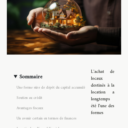
L'achat de
Sommaire
locaux
destinés à la
Une forme sûre de dépôt du capital accumulé
location a
Soutien au crédit
longtemps
été l'une des
Avantages fiscaux
formes
Un avenir certain en termes de finances