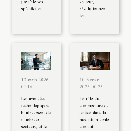
possède ses
secteur,
spécificités....
révolutionnent
les...
13 mars 2026
10 février
01:16
2026 00:26
Les avancées
Le rôle du
technologiques
commissaire de
bouleversent de
justice dans la
nombreux
médiation civile
secteurs, et le
connaît